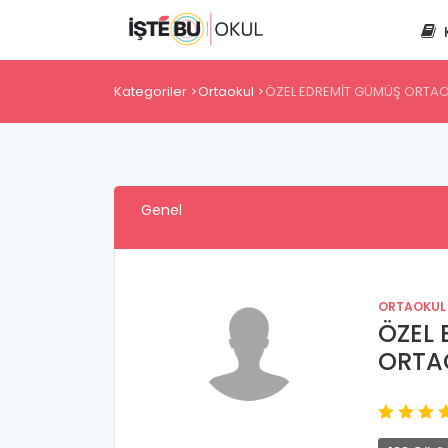
Kategoriler
Ortaokul
ÖZEL EDREMİT GÜMÜŞ ORTA
Genel
ORTAOKUL
ÖZEL
ORTA