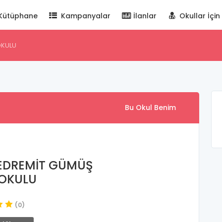
Kütüphane
Kampanyalar
İlanlar
Okullar İçin
OKULU
Bu Okul Benim
 EDREMİT GÜMÜŞ
OKULU
(0)