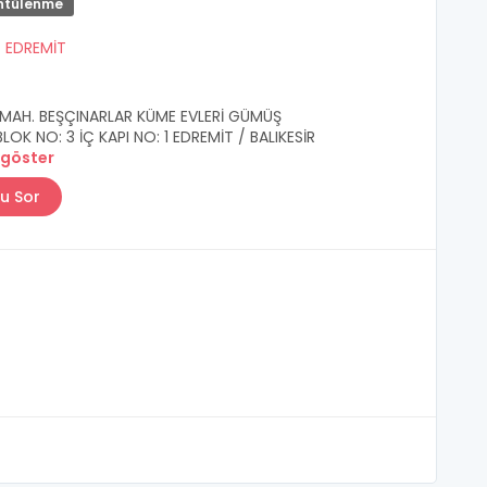
ntülenme
/
EDREMİT
MAH. BEŞÇINARLAR KÜME EVLERİ GÜMÜŞ
LOK NO: 3 İÇ KAPI NO: 1 EDREMİT / BALIKESİR
 göster
u Sor