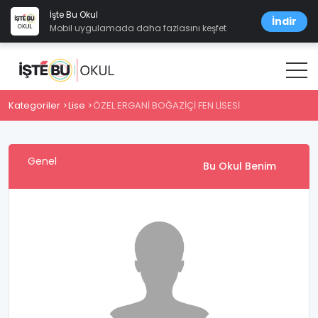
İşte Bu Okul
İndir
Mobil uygulamada daha fazlasını keşfet
Kategoriler
Lise
ÖZEL ERGANİ BOĞAZİÇİ FEN LİSESİ
Genel
Bu Okul Benim