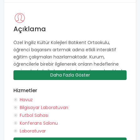
Açıklama
Özel İngiliz Kültür Kolejleri Batıkent Ortaokulu,
öğrenci başarısını artırmak adına etkili interaktif
eğitim çalışmaları hazırlamaktadır. Kurum,
öğrencilerle birebir ilgilenerek onların hedeflerine
emin adımlarla ilerlemelerinde yardımcı olmaktadır.
Daha Fazla Göster
İngiliz Kültür Kolejleri, sınıflardaki öğrenci sayılarını
belirli seviyelerle sınırlandırarak onların etkili
Hizmetler
öğrenme ortamlarda bulunmalarını
Havuz
amaçlamaktadır. Bu amaçları doğrultusunda
kurum, hazırladığı eğitim programlarını branşlarında
Bilgisayar Laboratuvarı
donanımlı ve uzman öğretmenler eşliğinde
Futbol Sahası
öğrencilere sunmaktadır. Öğrencilerin
Konferans Salonu
potansiyellerini en iyi ve doğru şekilde
Laboratuvar
kullanabilecekleri bilgi birikimini onlara