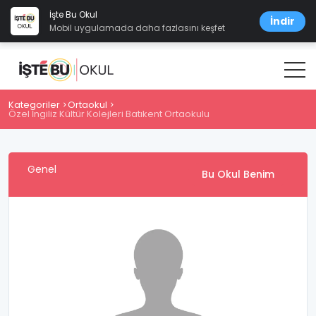
İşte Bu Okul
İndir
Mobil uygulamada daha fazlasını keşfet
Kategoriler
Ortaokul
Özel İngiliz Kültür Kolejleri Batıkent Ortaokulu
Genel
Bu Okul Benim