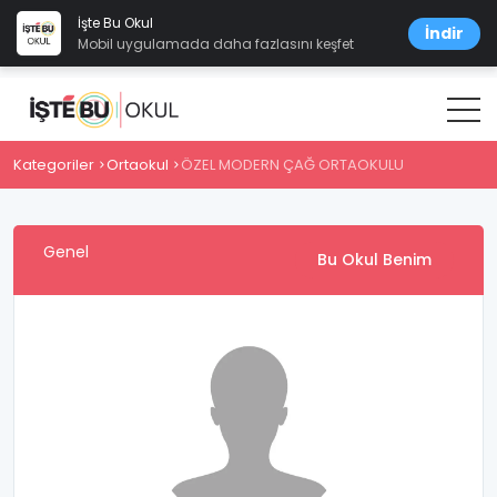
İşte Bu Okul
İndir
Mobil uygulamada daha fazlasını keşfet
Kategoriler
Ortaokul
ÖZEL MODERN ÇAĞ ORTAOKULU
Genel
Bu Okul Benim