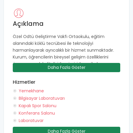
Açıklama
Özel Odtü Geliştirme Vakfı Ortaokulu, eğitim
alanındaki köklü tecrübesi ile teknolojiyi
harmanlayarak ayrıcalıklı bir hizmet sunmaktadır.
Kurum, öğrencilerin bireysel gelişim özelliklerini
önemseyerek kaliteli öğrenimi öğrencilerle
Daha Fazla Göster
buluşturmaktadır. Çok yönlü bir eğitim hizmeti
sunmayı amaçlayan ODTÜ Geliştirme Vakfı,
Hizmetler
alanlarında donanımlı ve uzman akademisyen
Yemekhane
kadrosu ile öğrencilere ayrıcalıklı bir öğrenim ortamı
oluşturmaktadır. Kurum, 21. yüzyıl gereksinimleri
Bilgisayar Laboratuvarı
doğrultusunda çeşitlendirdiği eğitim modelleri ile
Kapalı Spor Salonu
öğrenim sunmaktadır. Ortaokul seviyesi öğrenciler
Konferans Salonu
için önemli bir dönem niteliğindedir. Özel Odtü
Laboratuvar
Geliştirme Vakfı Ortaokulu, psikolojik danışmanlık ve
Daha Fazla Göster
rehberlik hizmeti sağlayarak öğrencilerin eğitim