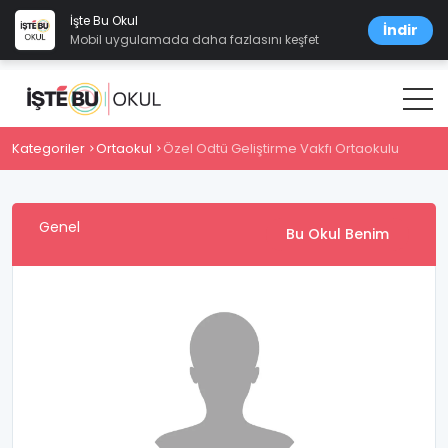
İşte Bu Okul
İndir
Mobil uygulamada daha fazlasını keşfet
Kategoriler
Ortaokul
Özel Odtü Geliştirme Vakfı Ortaokulu
Genel
Bu Okul Benim