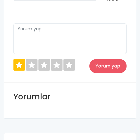
konuşma ve dinleme becerilerini geliştirmek adına
interaktif çalışmalar kurum içerisinde
düzenlenmektedir.
Yorumlar