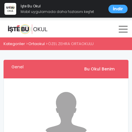
İşte Bu Okul
İndir
Mobil uygulamada daha fazlasını keşfet
Kategoriler
Ortaokul
ÖZEL ZEHRA ORTAOKULU
Genel
Bu Okul Benim