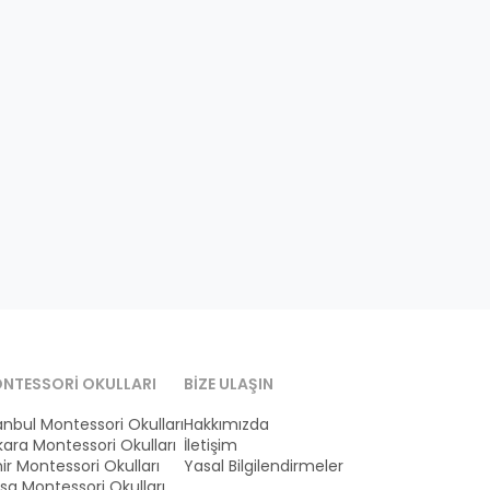
NTESSORI OKULLARI
BIZE ULAŞIN
anbul Montessori Okulları
Hakkımızda
ara Montessori Okulları
İletişim
ir Montessori Okulları
Yasal Bilgilendirmeler
sa Montessori Okulları