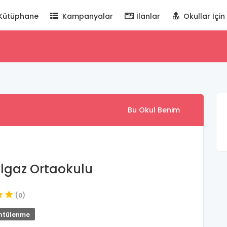
Kütüphane
Kampanyalar
İlanlar
Okullar İçin
Bu Okul Benim
 Ilgaz Ortaokulu
(0)
ntülenme