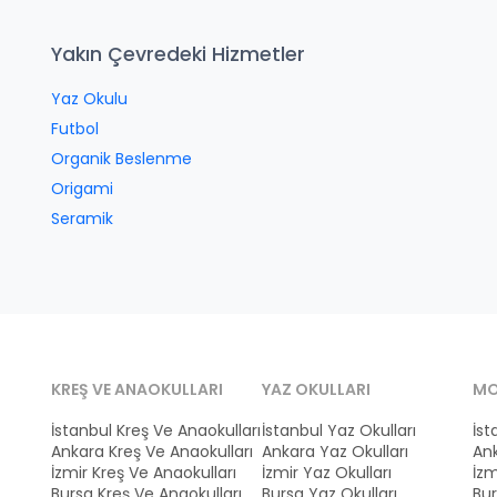
Yakın Çevredeki Hizmetler
Yaz Okulu
Futbol
Organik Beslenme
Origami
Seramik
KREŞ VE ANAOKULLARI
YAZ OKULLARI
MO
İstanbul Kreş Ve Anaokulları
İstanbul Yaz Okulları
İst
Ankara Kreş Ve Anaokulları
Ankara Yaz Okulları
Ank
İzmir Kreş Ve Anaokulları
İzmir Yaz Okulları
İzm
Bursa Kreş Ve Anaokulları
Bursa Yaz Okulları
Bur