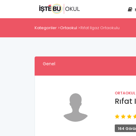
Kategoriler
Ortaokul
Rıfat Ilgaz Ortaokulu
Genel
ORTAOKUL
Rıfat
164 Görü