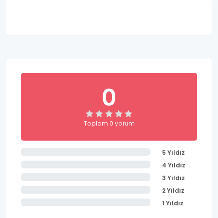
derslik ve büyük bir bahçeye sahiptir. Şahin
Ortaokulu, öğrencilerini her daim desteklediği spor
alanında, voleybol, basketbol, futbol, bocce, yüzme,
masa tenisi ve atletizm alanında, öğrencilerinin bir
çok yarışmada ilk sıralarda yer almasını sağlamıştır.
Her sene Tübitak projeleriyle de öğrencilerine farklı
bakış açıları kazandırarak onları üretmeye yönelten
Şahin Ortaokulu tercih edilen okullar arasında yer
0
almaktadır.
Toplam 0 yorum
5 Yıldız
4 Yıldız
3 Yıldız
2 Yıldız
1 Yıldız