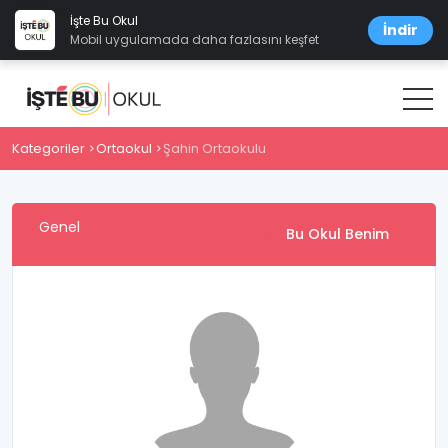
İşte Bu Okul
İndir
Mobil uygulamada daha fazlasını keşfet
Kategoriler
Ortaokul
Şahin Ortaokulu
Genel
Bu Okul Benim