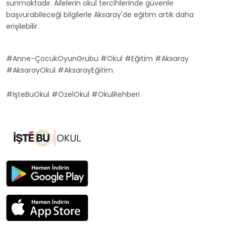
sunmaktadır. Ailelerin okul tercihlerinde güvenle
başvurabileceği bilgilerle Aksaray'de eğitim artık daha
erişilebilir.
#Anne-ÇocukOyunGrubu #Okul #Eğitim #Aksaray
#AksarayOkul #AksarayEğitim
#İşteBuOkul #ÖzelOkul #OkulRehberi