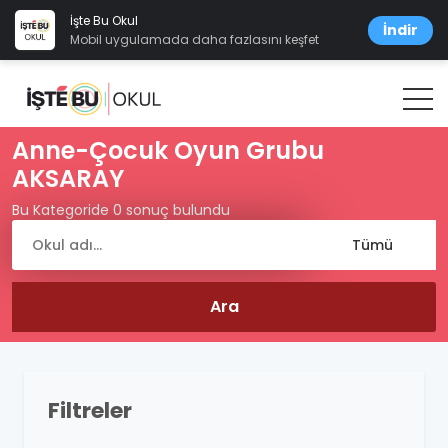
İşte Bu Okul
İndir
Mobil uygulamada daha fazlasını keşfet
Anne-Çocuk Oyun Grubu
AKSARAY
Bu Kategoride 0 sonuç bulundu
Filtreler