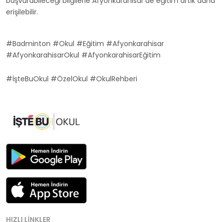
başvurabileceği bilgilerle Afyonkarahisar'de eğitim artık daha
erişilebilir.
#Badminton #Okul #Eğitim #Afyonkarahisar
#AfyonkarahisarOkul #AfyonkarahisarEğitim
#İşteBuOkul #ÖzelOkul #OkulRehberi
HIZLI LINKLER