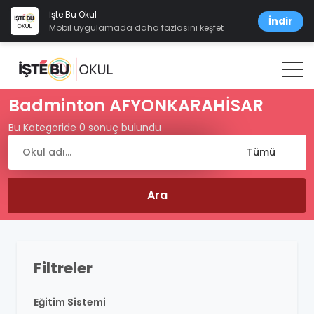
İşte Bu Okul
İndir
Mobil uygulamada daha fazlasını keşfet
Badminton AFYONKARAHİSAR
Bu Kategoride 0 sonuç bulundu
Filtreler
Eğitim Sistemi