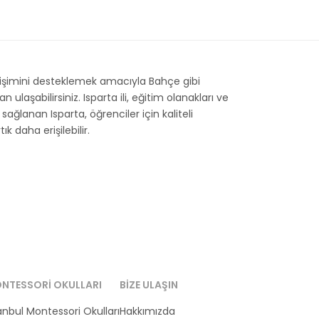
lişimini desteklemek amacıyla Bahçe gibi
aşabilirsiniz. Isparta ili, eğitim olanakları ve
 sağlanan Isparta, öğrenciler için kaliteli
k daha erişilebilir.
NTESSORI OKULLARI
BIZE ULAŞIN
anbul Montessori Okulları
Hakkımızda