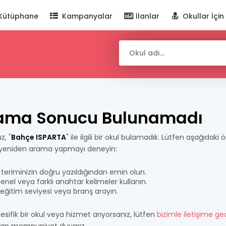
Kütüphane
Kampanyalar
İlanlar
Okullar İçin
ama Sonucu Bulunamadı
z, "
Bahçe ISPARTA
" ile ilgili bir okul bulamadık. Lütfen aşağıdaki ö
 yeniden arama yapmayı deneyin:
teriminizin doğru yazıldığından emin olun.
nel veya farklı anahtar kelimeler kullanın.
bir eğitim seviyesi veya branş arayın.
esifik bir okul veya hizmet arıyorsanız, lütfen
bizimle iletişime ge