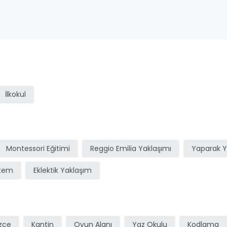
ı
İlkokul
Montessori Eğitimi
Reggio Emilia Yaklaşımı
Yaparak 
stem
Eklektik Yaklaşım
izce
Kantin
Oyun Alanı
Yaz Okulu
Kodlama