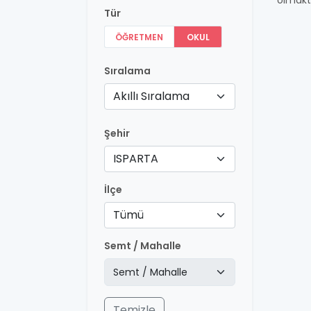
olmakt
Tür
ÖĞRETMEN
OKUL
Sıralama
Akıllı Sıralama
Şehir
ISPARTA
İlçe
Tümü
Semt / Mahalle
Temizle