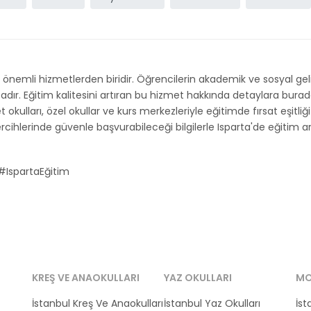
önemli hizmetlerden biridir. Öğrencilerin akademik ve sosyal ge
 Eğitim kalitesini artıran bu hizmet hakkında detaylara buradan ul
 okulları, özel okullar ve kurs merkezleriyle eğitimde fırsat eşitliği
ihlerinde güvenle başvurabileceği bilgilerle Isparta'de eğitim artı
#IspartaEğitim
KREŞ VE ANAOKULLARI
YAZ OKULLARI
MO
İstanbul Kreş Ve Anaokulları
İstanbul Yaz Okulları
İst