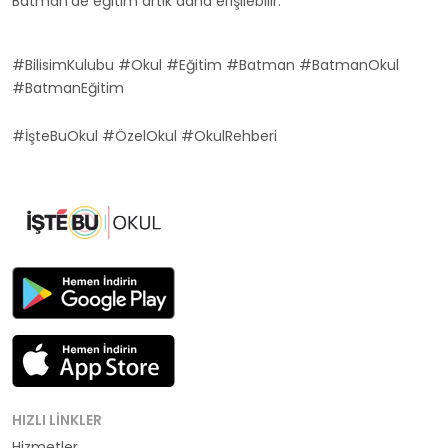
Batman'de eğitim artık daha erişilebilir.
#BilisimKulubu #Okul #Eğitim #Batman #BatmanOkul
#BatmanEğitim
#İşteBuOkul #ÖzelOkul #OkulRehberi
HIZLI LINKLER
Hizmetler