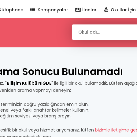
Kütüphane
Kampanyalar
İlanlar
Okullar İçin
ama Sonucu Bulunamadı
z, "
Bilişim Kulübü NİĞDE
" ile ilgili bir okul bulamadık. Lütfen aşağı
 yeniden arama yapmayı deneyin:
teriminizin doğru yazıldığından emin olun.
nel veya farklı anahtar kelimeler kullanın.
bir eğitim seviyesi veya branş arayın.
esifik bir okul veya hizmet arıyorsanız, lütfen
bizimle iletişime ge