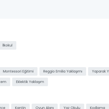
ı
İlkokul
Montessori Eğitimi
Reggio Emilia Yaklaşımı
Yaparak 
stem
Eklektik Yaklaşım
izce
Kantin
Oyun Alanı
Yaz Okulu
Kodlama