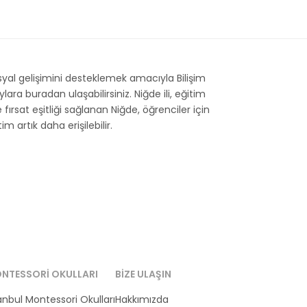
syal gelişimini desteklemek amacıyla Bilişim
ra buradan ulaşabilirsiniz. Niğde ili, eğitim
 fırsat eşitliği sağlanan Niğde, öğrenciler için
 artık daha erişilebilir.
NTESSORI OKULLARI
BIZE ULAŞIN
anbul Montessori Okulları
Hakkımızda