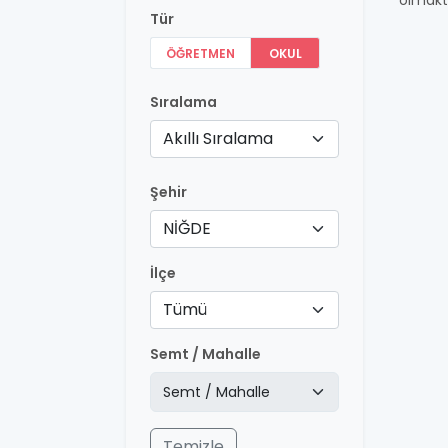
olmakt
Tür
ÖĞRETMEN
OKUL
Sıralama
Akıllı Sıralama
Şehir
NİĞDE
İlçe
Tümü
Semt / Mahalle
Temizle