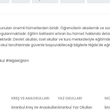
sunulan önemli hizmetlerden biridir. Öğrencilerin akademik ve so
lanmaktadır. Eğitim kalitesini artıran bu hizmet hakkında detayla
ektedir. Devlet okulları, özel okullar ve kurs merkezleriyle eğitimde
okul tercihlerinde güvenle başvurabileceği bilgilerle Niğde'de eğitim
kul #NiğdeEğitim
KREŞ VE ANAOKULLARI
YAZ OKULLARI
MO
İstanbul Kreş Ve Anaokulları
İstanbul Yaz Okulları
İst