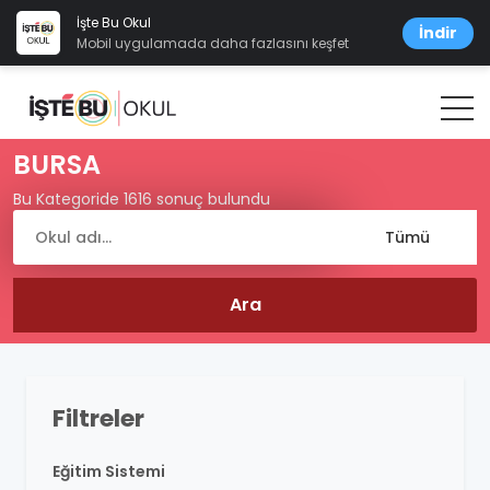
İşte Bu Okul
İndir
Mobil uygulamada daha fazlasını keşfet
BURSA
Bu Kategoride 1616 sonuç bulundu
Filtreler
Eğitim Sistemi