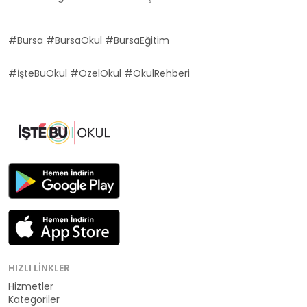
#Bursa #BursaOkul #BursaEğitim
#İşteBuOkul #ÖzelOkul #OkulRehberi
HIZLI LINKLER
Hizmetler
Kategoriler