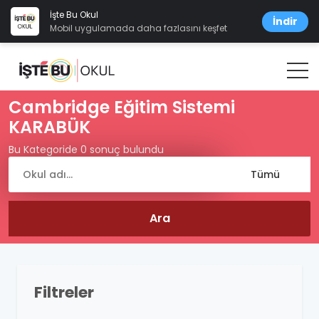
İşte Bu Okul
İndir
Mobil uygulamada daha fazlasını keşfet
Cambridge Eğitim Sistemi
KARABÜK
Bu Kategoride 0 sonuç bulundu
Filtreler