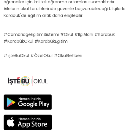
öğrenciler için kaliteli öğrenme ortamları sunmaktadır.
Ailelerin okul tercihlerinde güvenle başvurabileceği bilgilerle
Karabük'de eğitim artık daha erişilebilir.
#CambridgeEgitimSistemi #Okul #IlgiAlani #Karabük
#KarabükOkul #KarabükEğitim
#İşteBuOkul #ÖzelOkul #OkulRehberi