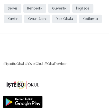
Servis
Rehberlik
Güvenlik
İngilizce
Kantin
Oyun Alanı
Yaz Okulu
Kodlama
#İşteBuOkul #ÖzelOkul #OkulRehberi