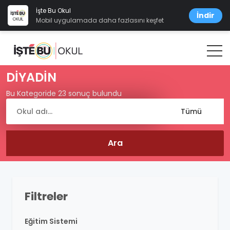
İşte Bu Okul
İndir
Mobil uygulamada daha fazlasını keşfet
DİYADİN
Bu Kategoride 23 sonuç bulundu
Filtreler
Eğitim Sistemi