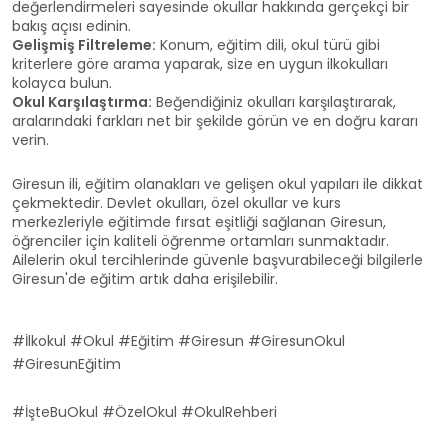
değerlendirmeleri sayesinde okullar hakkında gerçekçi bir
bakış açısı edinin.
Gelişmiş Filtreleme:
Konum, eğitim dili, okul türü gibi
kriterlere göre arama yaparak, size en uygun ilkokulları
kolayca bulun.
Okul Karşılaştırma:
Beğendiğiniz okulları karşılaştırarak,
aralarındaki farkları net bir şekilde görün ve en doğru kararı
verin.
Giresun ili, eğitim olanakları ve gelişen okul yapıları ile dikkat
çekmektedir. Devlet okulları, özel okullar ve kurs
merkezleriyle eğitimde fırsat eşitliği sağlanan Giresun,
öğrenciler için kaliteli öğrenme ortamları sunmaktadır.
Ailelerin okul tercihlerinde güvenle başvurabileceği bilgilerle
Giresun'de eğitim artık daha erişilebilir.
#İlkokul #Okul #Eğitim #Giresun #GiresunOkul
#GiresunEğitim
#İşteBuOkul #ÖzelOkul #OkulRehberi