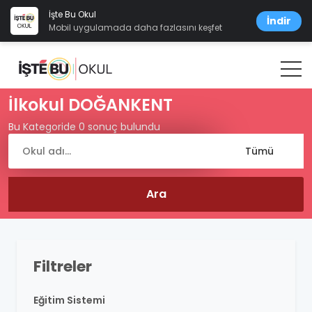
İşte Bu Okul
İndir
Mobil uygulamada daha fazlasını keşfet
İlkokul DOĞANKENT
Bu Kategoride 0 sonuç bulundu
Filtreler
Eğitim Sistemi