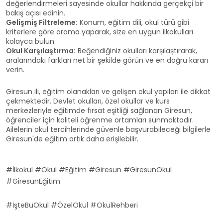
değerlendirmeleri sayesinde okullar hakkında gerçekçi bir
bakış açısı edinin.
Gelişmiş Filtreleme:
Konum, eğitim dili, okul türü gibi
kriterlere göre arama yaparak, size en uygun ilkokulları
kolayca bulun.
Okul Karşılaştırma:
Beğendiğiniz okulları karşılaştırarak,
aralarındaki farkları net bir şekilde görün ve en doğru kararı
verin.
Giresun ili, eğitim olanakları ve gelişen okul yapıları ile dikkat
çekmektedir. Devlet okulları, özel okullar ve kurs
merkezleriyle eğitimde fırsat eşitliği sağlanan Giresun,
öğrenciler için kaliteli öğrenme ortamları sunmaktadır.
Ailelerin okul tercihlerinde güvenle başvurabileceği bilgilerle
Giresun'de eğitim artık daha erişilebilir.
#İlkokul #Okul #Eğitim #Giresun #GiresunOkul
#GiresunEğitim
#İşteBuOkul #ÖzelOkul #OkulRehberi