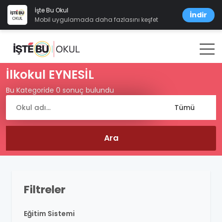
İşte Bu Okul
İndir
Mobil uygulamada daha fazlasını keşfet
İlkokul EYNESİL
Bu Kategoride 0 sonuç bulundu
Filtreler
Eğitim Sistemi