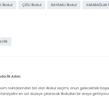
 İlkokul
ÇİĞLİ İlkokul
BAYRAKLI İlkokul
KARABAĞLAR İ
İzcilik
nda İlk Adım
oktalarından biri olan ilkokul seçimi, onun gelecekteki başarısın
nsiyelini en üst düzeye çıkaracak ilkokulları bir araya getiriyoru
n