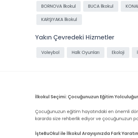
BORNOVA İlkokul
BUCA İlkokul
KONAK
KARŞIYAKA İlkokul
Yakın Çevredeki Hizmetler
Voleybol
Halk Oyunları
Ekoloji
İlkokul Seçimi: Çocuğunuzun Eğitim Yolculuğu
Çocuğunuzun eğitim hayatındaki en önemli dönüm n
kararda size rehberlik ediyor ve çocuğunuzun pota
İşteBuOkul ile İlkokul Arayışınızda Fark Yaratı