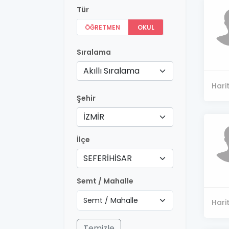
Tür
ÖĞRETMEN
OKUL
Sıralama
Akıllı Sıralama
Hari
Şehir
İZMİR
İlçe
SEFERİHİSAR
Semt / Mahalle
Hari
Temizle