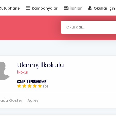
Kütüphane
Kampanyalar
İlanlar
Okullar İçin
Ulamış İlkokulu
İlkokul
İZMİR SEFERİHİSAR
(0)
tada Göster
Adres