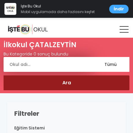
İşte Bu Okul
İndir
Mobil uygulamada daha fazlasını keşfet
İlkokul ÇATALZEYTİN
Bu Kategoride 0 sonuç bulundu
Filtreler
Eğitim Sistemi