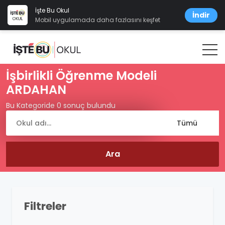
İşte Bu Okul
İndir
Mobil uygulamada daha fazlasını keşfet
İşbirlikli Öğrenme Modeli
ARDAHAN
Bu Kategoride 0 sonuç bulundu
Filtreler