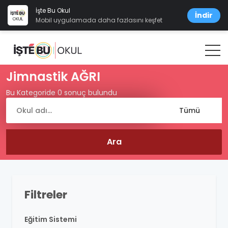
İşte Bu Okul
İndir
Mobil uygulamada daha fazlasını keşfet
Jimnastik AĞRI
Bu Kategoride 0 sonuç bulundu
Filtreler
Eğitim Sistemi