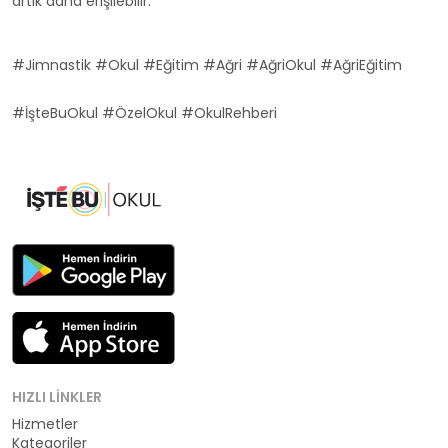
artık daha erişilebilir.
#Jimnastik #Okul #Eğitim #Ağri #AğriOkul #AğriEğitim
#İşteBuOkul #ÖzelOkul #OkulRehberi
HIZLI LINKLER
Hizmetler
Kategoriler