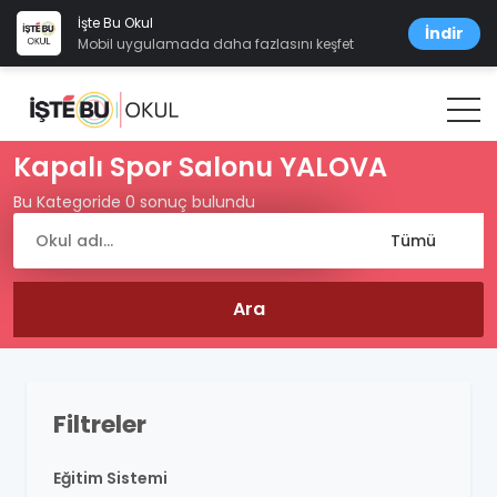
İşte Bu Okul
İndir
Mobil uygulamada daha fazlasını keşfet
Kapalı Spor Salonu YALOVA
Bu Kategoride 0 sonuç bulundu
Filtreler
Eğitim Sistemi