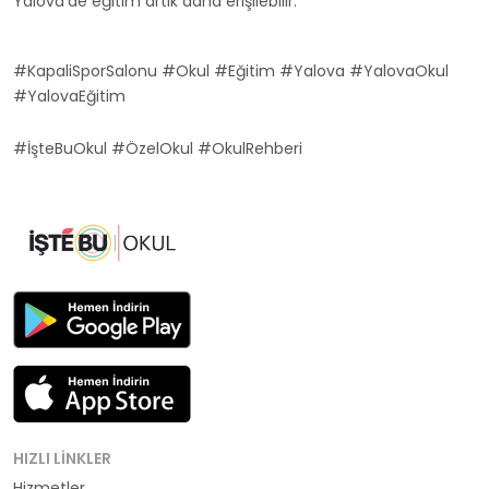
Yalova'de eğitim artık daha erişilebilir.
#KapaliSporSalonu #Okul #Eğitim #Yalova #YalovaOkul
#YalovaEğitim
#İşteBuOkul #ÖzelOkul #OkulRehberi
HIZLI LINKLER
Hizmetler