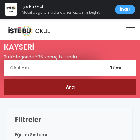
İşte Bu Okul
İndir
Mobil uygulamada daha fazlasını keşfet
KAYSERİ
Bu Kategoride 536 sonuç bulundu
Filtreler
Eğitim Sistemi