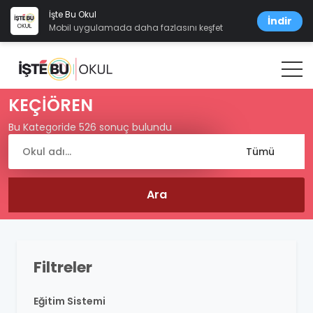
İşte Bu Okul
İndir
Mobil uygulamada daha fazlasını keşfet
KEÇİÖREN
Bu Kategoride 526 sonuç bulundu
Filtreler
Eğitim Sistemi