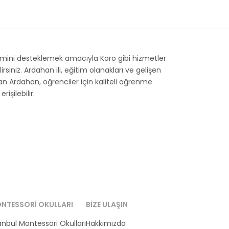
şimini desteklemek amacıyla Koro gibi hizmetler
iniz. Ardahan ili, eğitim olanakları ve gelişen
anan Ardahan, öğrenciler için kaliteli öğrenme
işilebilir.
NTESSORI OKULLARI
BIZE ULAŞIN
anbul Montessori Okulları
Hakkımızda