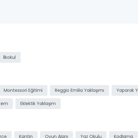
ı
İlkokul
Montessori Eğitimi
Reggio Emilia Yaklaşımı
Yaparak 
stem
Eklektik Yaklaşım
izce
Kantin
Oyun Alanı
Yaz Okulu
Kodlama