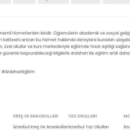
nemli hizmetlerden biridir. Öğrencilerin akademik ve sosyal geli
litesini artıran bu hizmet hakkında detaylara buradan ulaşabilirs
rı, özel okullar ve kurs merkezleriyle eğitimde fırsat eşitliği sağl
e güvenle başvurabileceği bilgilerle Ardahan'de eğitim artık daha er
 #ArdahanEğitim
KREŞ VE ANAOKULLARI
YAZ OKULLARI
MO
İstanbul Kreş Ve Anaokulları
İstanbul Yaz Okulları
İst