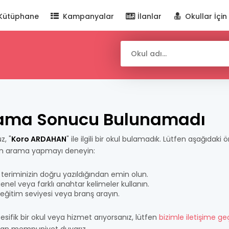
Kütüphane
Kampanyalar
İlanlar
Okullar İçin
ama Sonucu Bulunamadı
z, "
Koro ARDAHAN
" ile ilgili bir okul bulamadık. Lütfen aşağıdaki 
n arama yapmayı deneyin:
teriminizin doğru yazıldığından emin olun.
nel veya farklı anahtar kelimeler kullanın.
bir eğitim seviyesi veya branş arayın.
esifik bir okul veya hizmet arıyorsanız, lütfen
bizimle iletişime ge