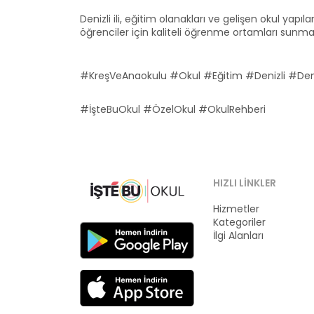
Denizli ili, eğitim olanakları ve gelişen okul yapıl
öğrenciler için kaliteli öğrenme ortamları sunmakta
#KreşVeAnaokulu #Okul #Eğitim #Denizli #Deniz
#İşteBuOkul #ÖzelOkul #OkulRehberi
HIZLI LINKLER
Hizmetler
Kategoriler
İlgi Alanları