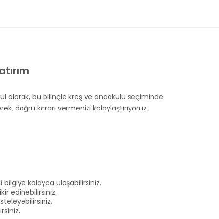
atırım
l olarak, bu bilinçle kreş ve anaokulu seçiminde
rek, doğru kararı vermenizi kolaylaştırıyoruz.
ilgiye kolayca ulaşabilirsiniz.
r edinebilirsiniz.
teleyebilirsiniz.
rsiniz.