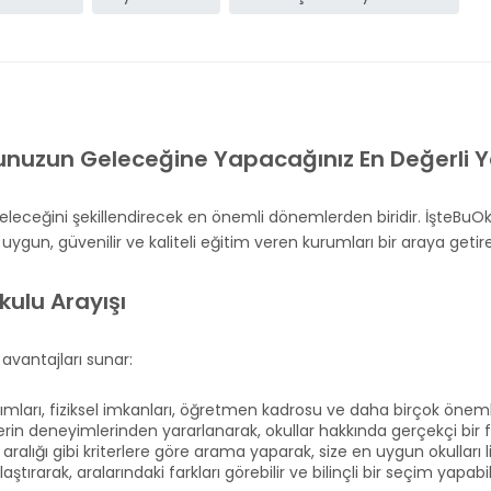
unuzun Geleceğine Yapacağınız En Değerli Y
leceğini şekillendirecek en önemli dönemlerden biridir. İşteBuOku
ygun, güvenilir ve kaliteli eğitim veren kurumları bir araya getire
kulu Arayışı
 avantajları sunar:
ımları, fiziksel imkanları, öğretmen kadrosu ve daha birçok önemli b
erin deneyimlerinden yararlanarak, okullar hakkında gerçekçi bir fiki
aralığı gibi kriterlere göre arama yaparak, size en uygun okulları lis
aştırarak, aralarındaki farkları görebilir ve bilinçli bir seçim yapabili