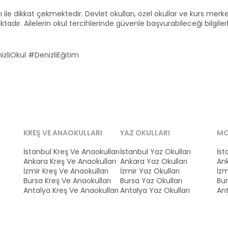
arı ile dikkat çekmektedir. Devlet okulları, özel okullar ve kurs merke
dır. Ailelerin okul tercihlerinde güvenle başvurabileceği bilgilerle 
liOkul #DenizliEğitim
KREŞ VE ANAOKULLARI
YAZ OKULLARI
MO
İstanbul Kreş Ve Anaokulları
İstanbul Yaz Okulları
İst
Ankara Kreş Ve Anaokulları
Ankara Yaz Okulları
Ank
İzmir Kreş Ve Anaokulları
İzmir Yaz Okulları
İzm
Bursa Kreş Ve Anaokulları
Bursa Yaz Okulları
Bur
Antalya Kreş Ve Anaokulları
Antalya Yaz Okulları
Ant