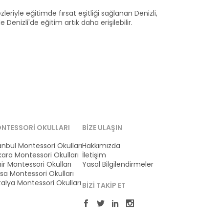
zleriyle eğitimde fırsat eşitliği sağlanan Denizli,
Denizli'de eğitim artık daha erişilebilir.
NTESSORI OKULLARI
BIZE ULAŞIN
anbul Montessori Okulları
Hakkımızda
ara Montessori Okulları
İletişim
ir Montessori Okulları
Yasal Bilgilendirmeler
sa Montessori Okulları
alya Montessori Okulları
BIZI TAKIP ET