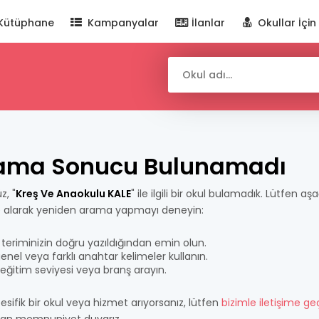
Kütüphane
Kampanyalar
İlanlar
Okullar İçin
ama Sonucu Bulunamadı
z, "
Kreş Ve Anaokulu KALE
" ile ilgili bir okul bulamadık. Lütfen aşa
e alarak yeniden arama yapmayı deneyin:
teriminizin doğru yazıldığından emin olun.
nel veya farklı anahtar kelimeler kullanın.
bir eğitim seviyesi veya branş arayın.
esifik bir okul veya hizmet arıyorsanız, lütfen
bizimle iletişime ge