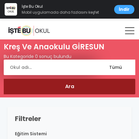
İşte Bu Okul
İndir
Mobil uygulamada daha fazlasını keşfet
Kreş Ve Anaokulu GİRESUN
Bu Kategoride 0 sonuç bulundu
Filtreler
Eğitim Sistemi