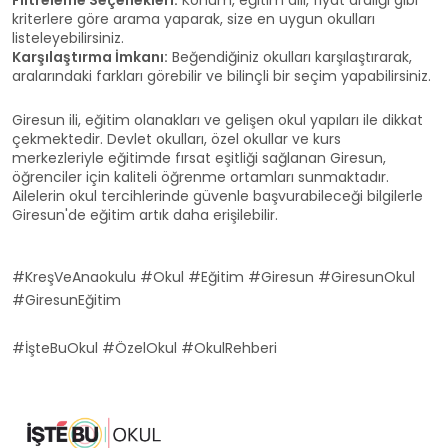
Filtreleme Seçenekleri:
Konum, eğitim dili, fiyat aralığı gibi
kriterlere göre arama yaparak, size en uygun okulları
listeleyebilirsiniz.
Karşılaştırma İmkanı:
Beğendiğiniz okulları karşılaştırarak,
aralarındaki farkları görebilir ve bilinçli bir seçim yapabilirsiniz.
Giresun ili, eğitim olanakları ve gelişen okul yapıları ile dikkat
çekmektedir. Devlet okulları, özel okullar ve kurs
merkezleriyle eğitimde fırsat eşitliği sağlanan Giresun,
öğrenciler için kaliteli öğrenme ortamları sunmaktadır.
Ailelerin okul tercihlerinde güvenle başvurabileceği bilgilerle
Giresun'de eğitim artık daha erişilebilir.
#KreşVeAnaokulu #Okul #Eğitim #Giresun #GiresunOkul
#GiresunEğitim
#İşteBuOkul #ÖzelOkul #OkulRehberi