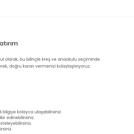
atırım
l olarak, bu bilinçle kreş ve anaokulu seçiminde
rek, doğru kararı vermenizi kolaylaştırıyoruz.
ilgiye kolayca ulaşabilirsiniz.
r edinebilirsiniz.
teleyebilirsiniz.
rsiniz.