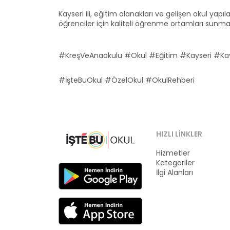
Kayseri ili, eğitim olanakları ve gelişen okul yapıl
öğrenciler için kaliteli öğrenme ortamları sunmakta
#KreşVeAnaokulu #Okul #Eğitim #Kayseri #Kay
#İşteBuOkul #ÖzelOkul #OkulRehberi
HIZLI LINKLER
Hizmetler
Kategoriler
İlgi Alanları