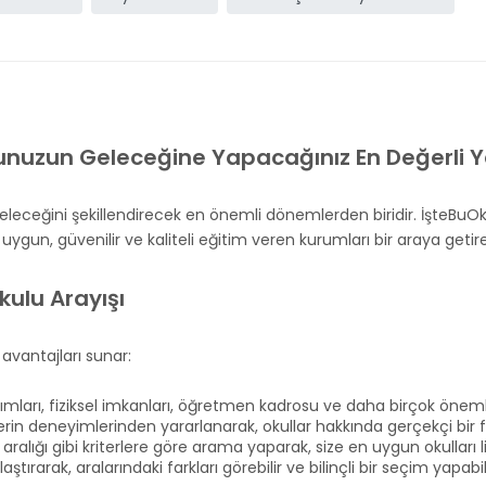
unuzun Geleceğine Yapacağınız En Değerli Y
leceğini şekillendirecek en önemli dönemlerden biridir. İşteBuOku
ygun, güvenilir ve kaliteli eğitim veren kurumları bir araya getire
kulu Arayışı
 avantajları sunar:
ımları, fiziksel imkanları, öğretmen kadrosu ve daha birçok önemli b
erin deneyimlerinden yararlanarak, okullar hakkında gerçekçi bir fiki
aralığı gibi kriterlere göre arama yaparak, size en uygun okulları lis
aştırarak, aralarındaki farkları görebilir ve bilinçli bir seçim yapabili