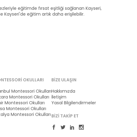
ezleriyle eğitimde fırsat eşitliği sağlanan Kayseri,
 Kayseri'de eğitim artık daha erişilebilir.
NTESSORI OKULLARI
BIZE ULAŞIN
anbul Montessori Okulları
Hakkımızda
ara Montessori Okulları
İletişim
ir Montessori Okulları
Yasal Bilgilendirmeler
sa Montessori Okulları
alya Montessori Okulları
BIZI TAKIP ET