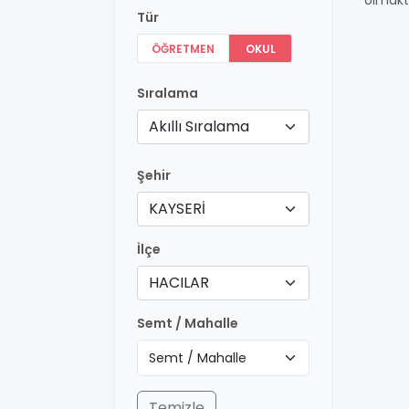
olmakt
Tür
ÖĞRETMEN
OKUL
Sıralama
Akıllı Sıralama
Şehir
KAYSERİ
İlçe
HACILAR
Semt / Mahalle
Temizle