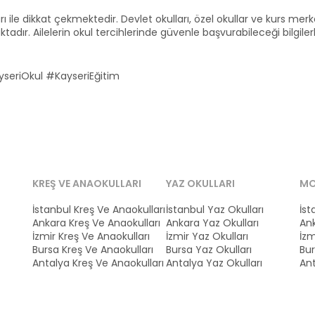
arı ile dikkat çekmektedir. Devlet okulları, özel okullar ve kurs merk
dır. Ailelerin okul tercihlerinde güvenle başvurabileceği bilgilerle
seriOkul #KayseriEğitim
KREŞ VE ANAOKULLARI
YAZ OKULLARI
MO
İstanbul Kreş Ve Anaokulları
İstanbul Yaz Okulları
İst
Ankara Kreş Ve Anaokulları
Ankara Yaz Okulları
Ank
İzmir Kreş Ve Anaokulları
İzmir Yaz Okulları
İzm
Bursa Kreş Ve Anaokulları
Bursa Yaz Okulları
Bur
Antalya Kreş Ve Anaokulları
Antalya Yaz Okulları
Ant