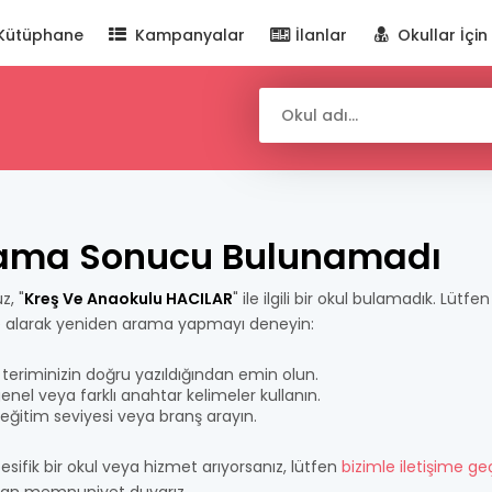
Kütüphane
Kampanyalar
İlanlar
Okullar İçin
ama Sonucu Bulunamadı
z, "
Kreş Ve Anaokulu HACILAR
" ile ilgili bir okul bulamadık. Lütfe
e alarak yeniden arama yapmayı deneyin:
teriminizin doğru yazıldığından emin olun.
nel veya farklı anahtar kelimeler kullanın.
bir eğitim seviyesi veya branş arayın.
esifik bir okul veya hizmet arıyorsanız, lütfen
bizimle iletişime ge