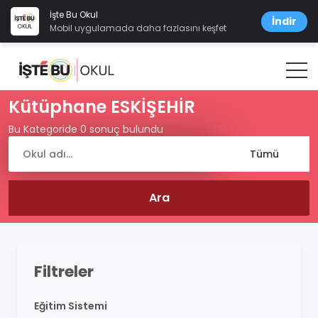
İşte Bu Okul
İndir
Mobil uygulamada daha fazlasını keşfet
Kütüphane ESKİŞEHİR
Bu Kategoride 0 sonuç bulundu
Filtreler
Eğitim Sistemi