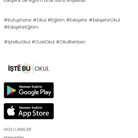
Eskişehir'de eğitim artık daha erişilebilir.
#Kutuphane #Okul #Eğitim #Eskişehir #EskişehirOkul
#EskişehirEğitim
#İşteBuOkul #ÖzelOkul #OkulRehberi
HIZLI LINKLER
Hizmetler