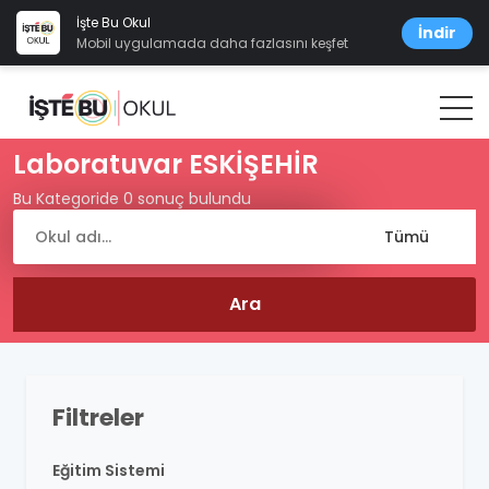
İşte Bu Okul
İndir
Mobil uygulamada daha fazlasını keşfet
Laboratuvar ESKİŞEHİR
Bu Kategoride 0 sonuç bulundu
Filtreler
Eğitim Sistemi