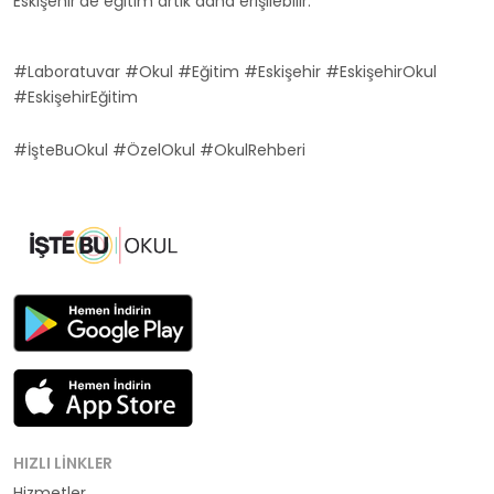
Eskişehir'de eğitim artık daha erişilebilir.
#Laboratuvar #Okul #Eğitim #Eskişehir #EskişehirOkul
#EskişehirEğitim
#İşteBuOkul #ÖzelOkul #OkulRehberi
HIZLI LINKLER
Hizmetler