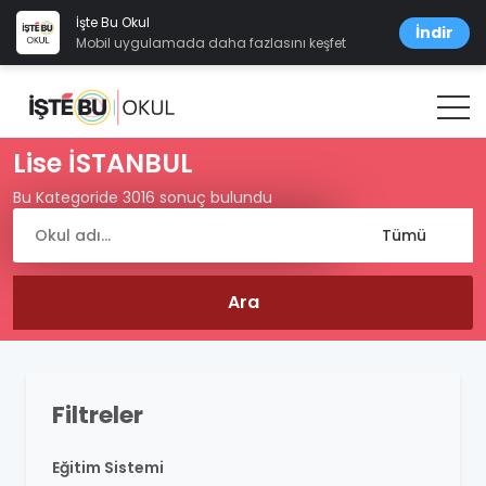
İşte Bu Okul
İndir
Mobil uygulamada daha fazlasını keşfet
Lise İSTANBUL
Bu Kategoride 3016 sonuç bulundu
Filtreler
Eğitim Sistemi