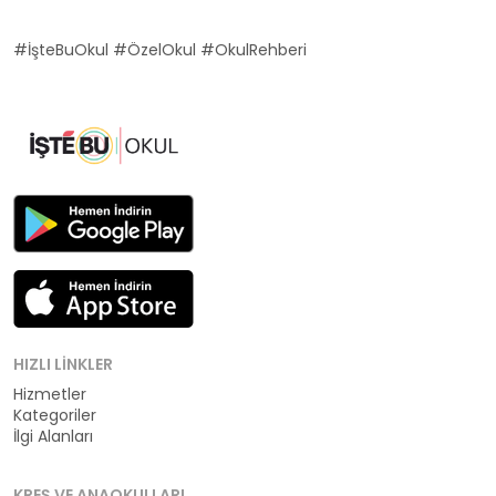
#İşteBuOkul #ÖzelOkul #OkulRehberi
HIZLI LINKLER
Hizmetler
Kategoriler
İlgi Alanları
KREŞ VE ANAOKULLARI