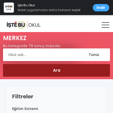
İşte Bu Okul
İndir
Mobil uygulamada daha fazlasını keşfet
MERKEZ
Bu Kategoride 79 sonuç bulundu
Filtreler
Eğitim Sistemi