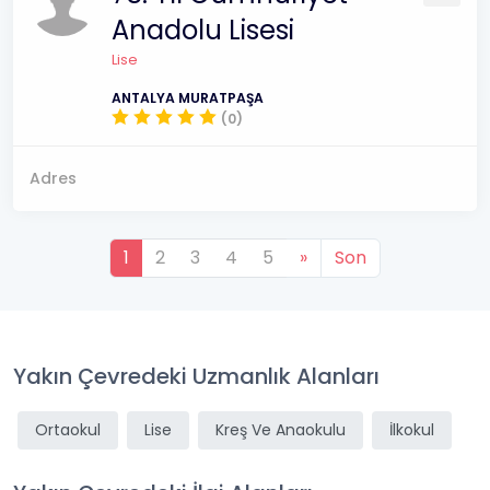
Anadolu Lisesi
Lise
ANTALYA MURATPAŞA
(0)
Adres
1
2
3
4
5
»
Son
Yakın Çevredeki Uzmanlık Alanları
Ortaokul
Lise
Kreş Ve Anaokulu
İlkokul