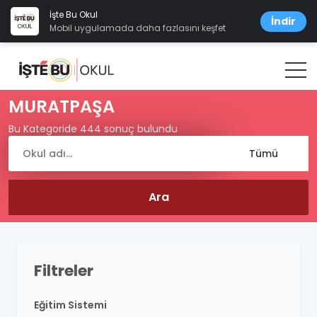
İşte Bu Okul
İndir
Mobil uygulamada daha fazlasını keşfet
MURATPAŞA
Bu Kategoride 444 sonuç bulundu
Filtreler
Eğitim Sistemi