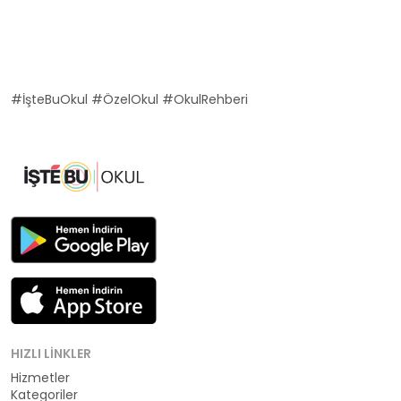
#İşteBuOkul #ÖzelOkul #OkulRehberi
HIZLI LINKLER
Hizmetler
Kategoriler