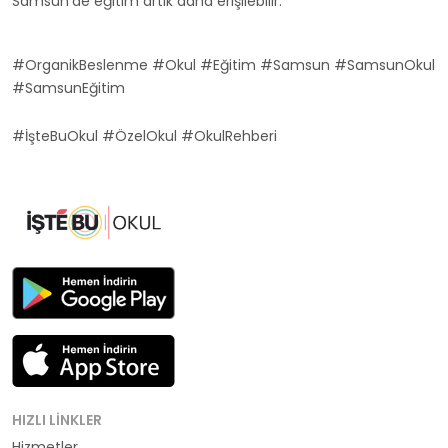
Samsun'de eğitim artık daha erişilebilir.
#OrganikBeslenme #Okul #Eğitim #Samsun #SamsunOkul
#SamsunEğitim
#İşteBuOkul #ÖzelOkul #OkulRehberi
HIZLI LINKLER
Hizmetler