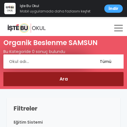
İşte Bu Okul
İndir
Mobil uygulamada daha fazlasını keşfet
Organik Beslenme SAMSUN
Bu Kategoride 0 sonuç bulundu
Filtreler
Eğitim Sistemi