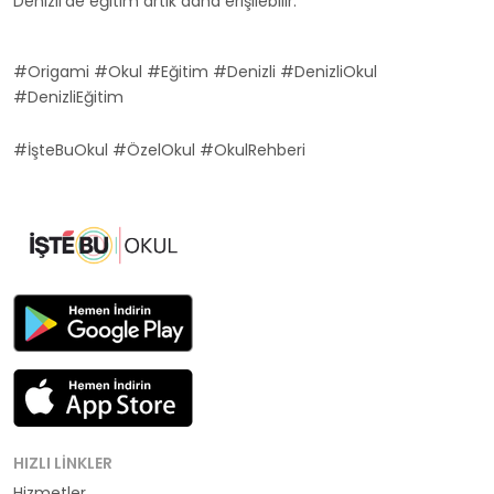
Denizli'de eğitim artık daha erişilebilir.
#Origami #Okul #Eğitim #Denizli #DenizliOkul
#DenizliEğitim
#İşteBuOkul #ÖzelOkul #OkulRehberi
HIZLI LINKLER
Hizmetler