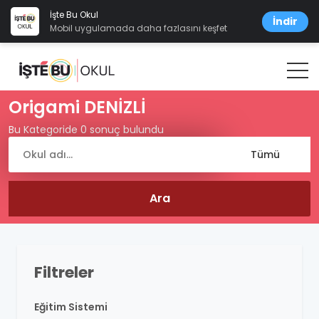
İşte Bu Okul
İndir
Mobil uygulamada daha fazlasını keşfet
Origami DENİZLİ
Bu Kategoride 0 sonuç bulundu
Filtreler
Eğitim Sistemi