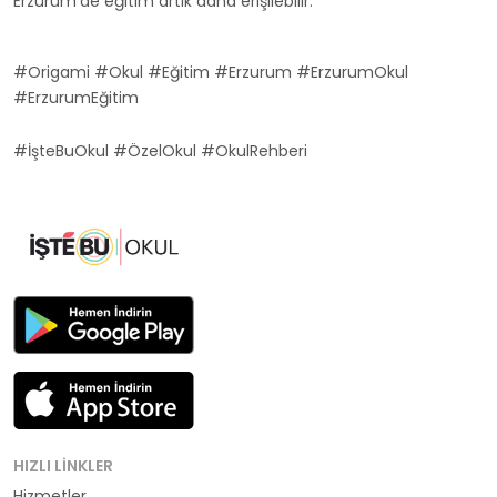
Erzurum'de eğitim artık daha erişilebilir.
#Origami #Okul #Eğitim #Erzurum #ErzurumOkul
#ErzurumEğitim
#İşteBuOkul #ÖzelOkul #OkulRehberi
HIZLI LINKLER
Hizmetler