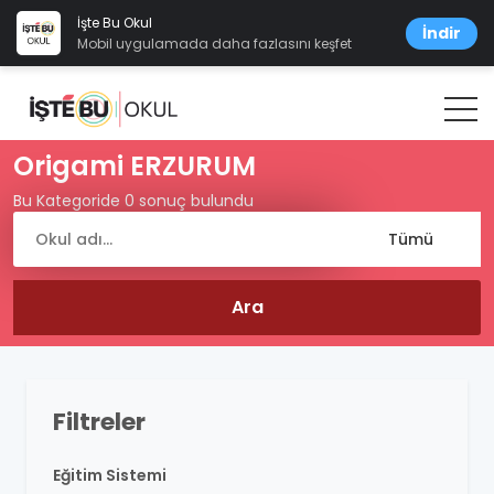
İşte Bu Okul
İndir
Mobil uygulamada daha fazlasını keşfet
Origami ERZURUM
Bu Kategoride 0 sonuç bulundu
Filtreler
Eğitim Sistemi