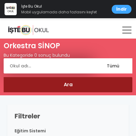
İşte Bu Okul
İndir
Mobil uygulamada daha fazlasını keşfet
Orkestra SİNOP
Bu Kategoride 0 sonuç bulundu
Filtreler
Eğitim Sistemi