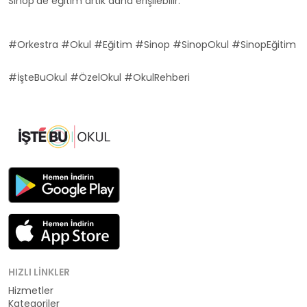
Sinop'de eğitim artık daha erişilebilir.
#Orkestra #Okul #Eğitim #Sinop #SinopOkul #SinopEğitim
#İşteBuOkul #ÖzelOkul #OkulRehberi
HIZLI LINKLER
Hizmetler
Kategoriler