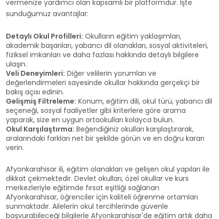
vermenize yardımcı olan kapsamlı bir platformdur. İşte
sunduğumuz avantajlar:
Detaylı Okul Profilleri:
Okulların eğitim yaklaşımları,
akademik başarıları, yabancı dil olanakları, sosyal aktiviteleri,
fiziksel imkanları ve daha fazlası hakkında detaylı bilgilere
ulaşın.
Veli Deneyimleri:
Diğer velilerin yorumları ve
değerlendirmeleri sayesinde okullar hakkında gerçekçi bir
bakış açısı edinin.
Gelişmiş Filtreleme:
Konum, eğitim dili, okul türü, yabancı dil
seçeneği, sosyal faaliyetler gibi kriterlere göre arama
yaparak, size en uygun ortaokulları kolayca bulun.
Okul Karşılaştırma:
Beğendiğiniz okulları karşılaştırarak,
aralarındaki farkları net bir şekilde görün ve en doğru kararı
verin.
Afyonkarahisar ili, eğitim olanakları ve gelişen okul yapıları ile
dikkat çekmektedir. Devlet okulları, özel okullar ve kurs
merkezleriyle eğitimde fırsat eşitliği sağlanan
Afyonkarahisar, öğrenciler için kaliteli öğrenme ortamları
sunmaktadır. Ailelerin okul tercihlerinde güvenle
başvurabileceği bilgilerle Afyonkarahisar'de eğitim artık daha