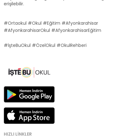
erişilebilir.
#Ortaokul #Okul #Eğitim #Afyonkarahisar
#AfyonkarahisarOkul #AfyonkarahisarEğitim
#İşteBuOkul #ÖzelOkul #OkulRehberi
HIZLI LINKLER