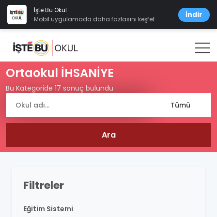
İşte Bu Okul
İndir
Mobil uygulamada daha fazlasını keşfet
Ortaokul İHSANİYE
Bu Kategoride 17 sonuç bulundu
Filtreler
Eğitim Sistemi