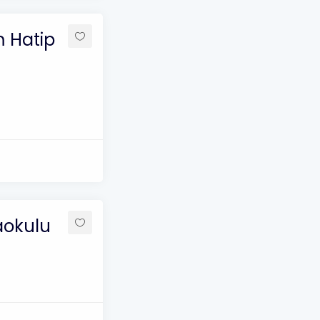
 Hatip
aokulu