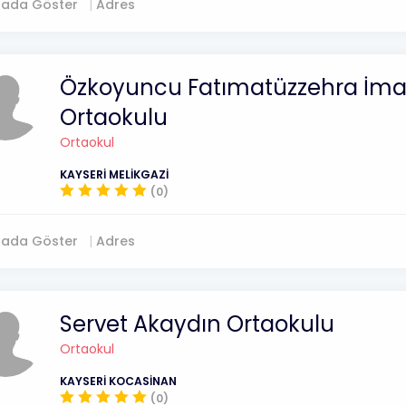
tada Göster
Adres
Özkoyuncu Fatımatüzzehra İm
Ortaokulu
Ortaokul
KAYSERİ MELİKGAZİ
(0)
tada Göster
Adres
Servet Akaydın Ortaokulu
Ortaokul
KAYSERİ KOCASİNAN
(0)