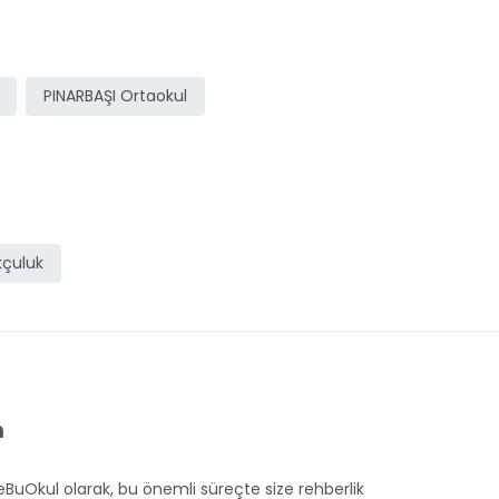
PINARBAŞI Ortaokul
çuluk
m
eBuOkul olarak, bu önemli süreçte size rehberlik