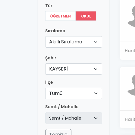
Tür
ÖĞRETMEN
OKUL
Sıralama
Akıllı Sıralama
Hari
Şehir
KAYSERİ
İlçe
Tümü
Semt / Mahalle
Hari
Temizle