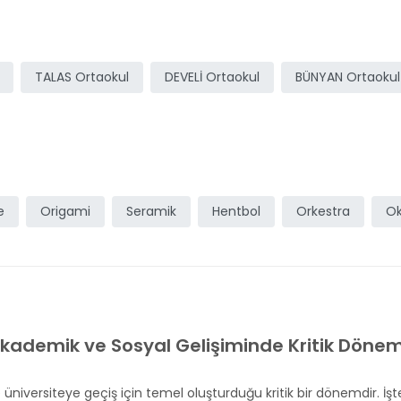
TALAS Ortaokul
DEVELİ Ortaokul
BÜNYAN Ortaokul
e
Origami
Seramik
Hentbol
Orkestra
Ok
kademik ve Sosyal Gelişiminde Kritik Döne
niversiteye geçiş için temel oluşturduğu kritik bir dönemdir. İşt