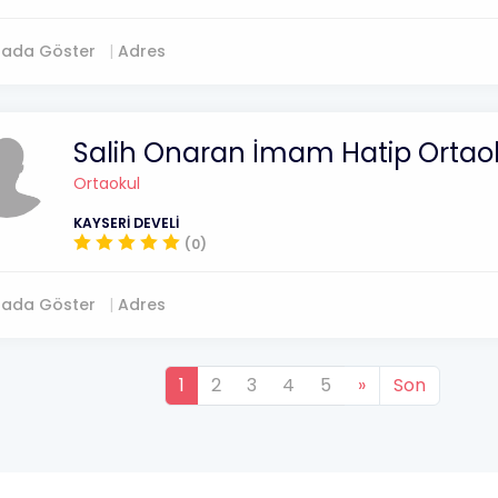
tada Göster
Adres
Salih Onaran İmam Hatip Ortao
Ortaokul
KAYSERİ DEVELİ
(0)
tada Göster
Adres
1
2
3
4
5
»
Son