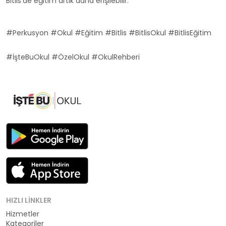
Bitlis'de eğitim artık daha erişilebilir.
#Perkusyon #Okul #Eğitim #Bitlis #BitlisOkul #BitlisEğitim
#İşteBuOkul #ÖzelOkul #OkulRehberi
HIZLI LINKLER
Hizmetler
Kategoriler