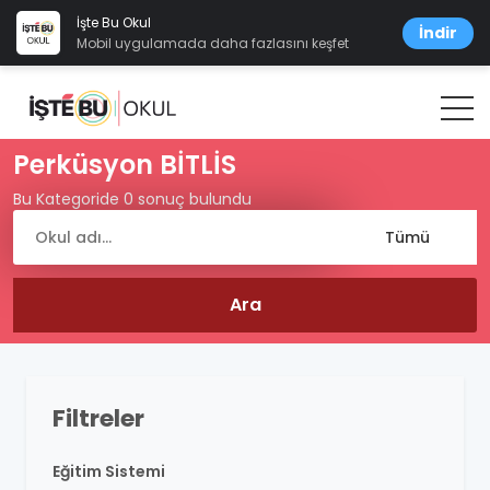
İşte Bu Okul
İndir
Mobil uygulamada daha fazlasını keşfet
Perküsyon BİTLİS
Bu Kategoride 0 sonuç bulundu
Filtreler
Eğitim Sistemi