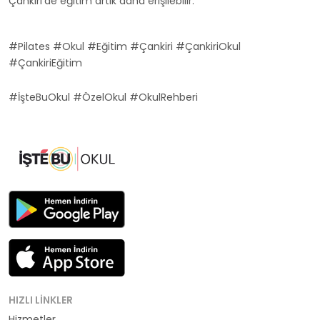
Çankiri'de eğitim artık daha erişilebilir.
#Pilates #Okul #Eğitim #Çankiri #ÇankiriOkul
#ÇankiriEğitim
#İşteBuOkul #ÖzelOkul #OkulRehberi
HIZLI LINKLER
Hizmetler