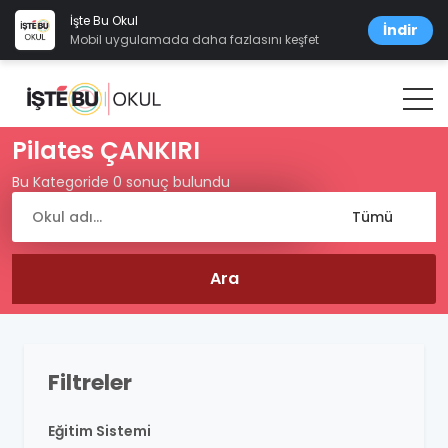
İşte Bu Okul
İndir
Mobil uygulamada daha fazlasını keşfet
Pilates ÇANKIRI
Bu Kategoride 0 sonuç bulundu
Filtreler
Eğitim Sistemi