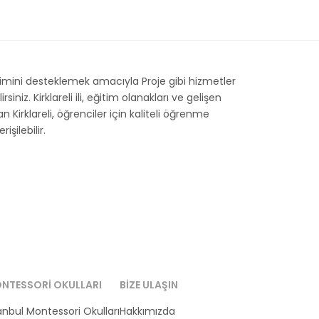
şimini desteklemek amacıyla Proje gibi hizmetler
z. Kirklareli ili, eğitim olanakları ve gelişen
n Kirklareli, öğrenciler için kaliteli öğrenme
şilebilir.
NTESSORI OKULLARI
BIZE ULAŞIN
anbul Montessori Okulları
Hakkımızda