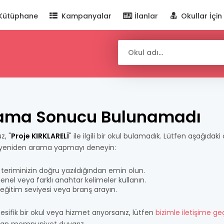
Kütüphane
Kampanyalar
İlanlar
Okullar İçin
ama Sonucu Bulunamadı
z, "
Proje KIRKLARELİ
" ile ilgili bir okul bulamadık. Lütfen aşağıdaki
 yeniden arama yapmayı deneyin:
teriminizin doğru yazıldığından emin olun.
nel veya farklı anahtar kelimeler kullanın.
bir eğitim seviyesi veya branş arayın.
esifik bir okul veya hizmet arıyorsanız, lütfen
bizimle iletişime ge