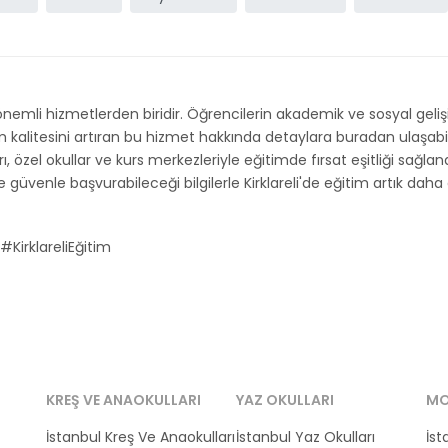
nemli hizmetlerden biridir. Öğrencilerin akademik ve sosyal geli
itesini artıran bu hizmet hakkında detaylara buradan ulaşabilirsini
ı, özel okullar ve kurs merkezleriyle eğitimde fırsat eşitliği sağlana
güvenle başvurabileceği bilgilerle Kirklareli'de eğitim artık daha eri
#KirklareliEğitim
KREŞ VE ANAOKULLARI
YAZ OKULLARI
MO
İstanbul Kreş Ve Anaokulları
İstanbul Yaz Okulları
İst