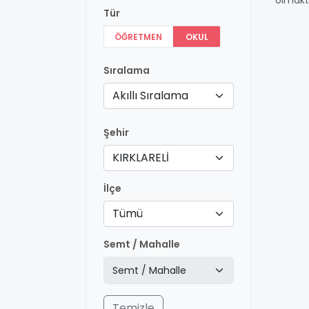
olmakt
Tür
ÖĞRETMEN
OKUL
Sıralama
Akıllı Sıralama
Şehir
KIRKLARELİ
İlçe
Tümü
Semt / Mahalle
Temizle