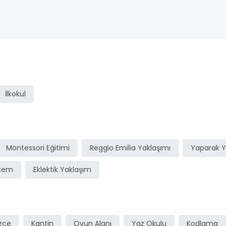
ı
İlkokul
Montessori Eğitimi
Reggio Emilia Yaklaşımı
Yaparak 
stem
Eklektik Yaklaşım
izce
Kantin
Oyun Alanı
Yaz Okulu
Kodlama