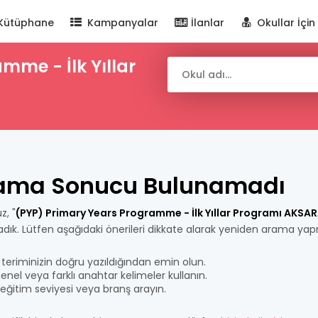
Kütüphane
Kampanyalar
İlanlar
Okullar İçin
mme - İlk Yıllar
ama Sonucu Bulunamadı
z, "
(PYP) Primary Years Programme - İlk Yıllar Programı AKSA
dık. Lütfen aşağıdaki önerileri dikkate alarak yeniden arama ya
teriminizin doğru yazıldığından emin olun.
nel veya farklı anahtar kelimeler kullanın.
bir eğitim seviyesi veya branş arayın.