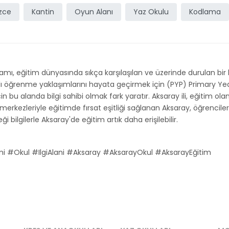
izce
Kantin
Oyun Alanı
Yaz Okulu
Kodlama
mı, eğitim dünyasında sıkça karşılaşılan ve üzerinde durulan bir k
ı öğrenme yaklaşımlarını hayata geçirmek için (PYP) Primary Years
in bu alanda bilgi sahibi olmak fark yaratır. Aksaray ili, eğitim olan
s merkezleriyle eğitimde fırsat eşitliği sağlanan Aksaray, öğrencile
i bilgilerle Aksaray'de eğitim artık daha erişilebilir.
i #Okul #IlgiAlani #Aksaray #AksarayOkul #AksarayEğitim