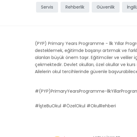
Servis
Rehberlik
Güvenlik
İngil
(PYP) Primary Years Programme - İlk Yıllar Progra
desteklemek, eğitimde başarıyı artırmak ve farkl
alanları büyük önem taşır. Eğitimciler ve veliler iç
çekmektedir. Devlet okulları, özel okullar ve kur
Ailelerin okul tercihlerinde güvenle başvurabileceğ
#(PYP)PrimaryYearsProgramme-İlkYillarProgram
#İşteBuOkul #ÖzelOkul #OkulRehberi