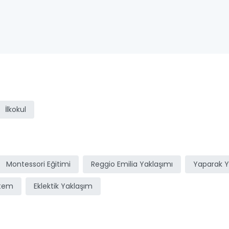
ı
İlkokul
Montessori Eğitimi
Reggio Emilia Yaklaşımı
Yaparak 
stem
Eklektik Yaklaşım