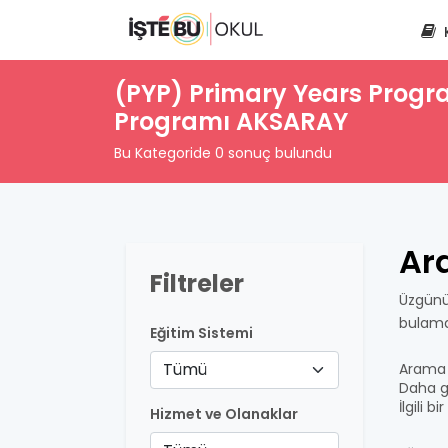
(PYP) Primary Years Progra
Programı AKSARAY
Bu Kategoride 0 sonuç bulundu
Ar
Filtreler
Üzgünü
bulama
Eğitim Sistemi
Tümü
Arama 
Daha ge
İlgili 
Hizmet ve Olanaklar