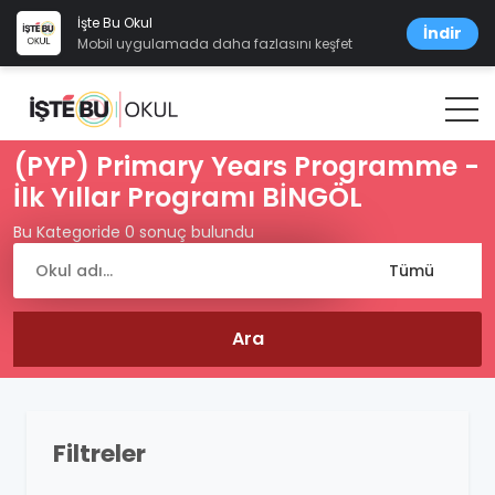
İşte Bu Okul
İndir
Mobil uygulamada daha fazlasını keşfet
(PYP) Primary Years Programme -
İlk Yıllar Programı BİNGÖL
Bu Kategoride 0 sonuç bulundu
Filtreler