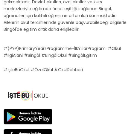
çekmektedir. Devlet okulları, özel okullar ve kurs
merkezleriyle eğitimde fırsat eşitliği sağlanan Bingöl,
öğrenciler için kaliteli öğrenme ortamları sunmaktadır.
Ailelerin okul tercihlerinde güvenle başvurabileceği bilgilerle
Bingöl'de eğitim artık daha erişilebilir.
#(PYP)PrimaryYearsProgramme-İlkYillarProgrami #Okul
#IlgiAlani #Bingöl #BingölOkul #BingölEğitim
#İşteBuOkul #ÖzelOkul #OkulRehberi