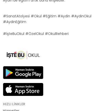
Aydin'de eğitim artık daha erişilebilir.
#SanatAtolyesi #Okul #Eğitim #Aydin #AydinOkul
#AydinEğitim
#İşteBuOkul #ÖzelOkul #OkulRehberi
HIZLI LINKLER
Hizmetler