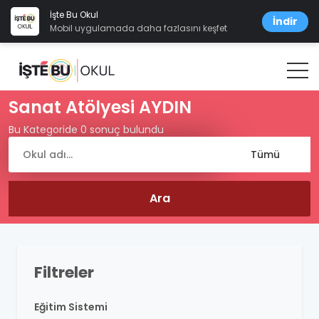
İşte Bu Okul
İndir
Mobil uygulamada daha fazlasını keşfet
Sanat Atölyesi AYDIN
Bu Kategoride 0 sonuç bulundu
Filtreler
Eğitim Sistemi