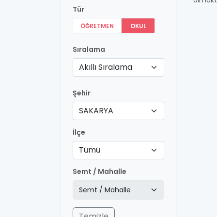
olmakt
Tür
ÖĞRETMEN
OKUL
Sıralama
Akıllı Sıralama
Şehir
SAKARYA
İlçe
Tümü
Semt / Mahalle
Temizle