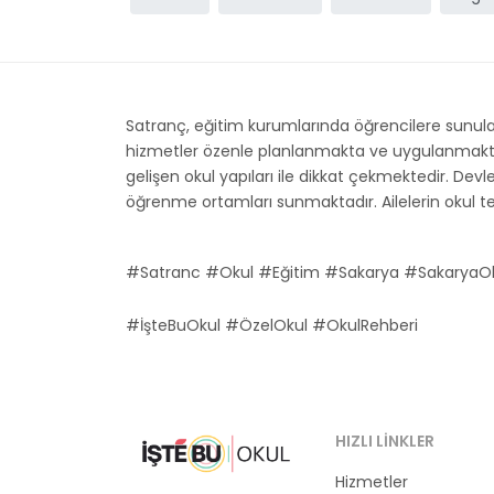
Satranç, eğitim kurumlarında öğrencilere sunula
hizmetler özenle planlanmakta ve uygulanmaktadır.
gelişen okul yapıları ile dikkat çekmektedir. Devle
öğrenme ortamları sunmaktadır. Ailelerin okul terc
#Satranc #Okul #Eğitim #Sakarya #SakaryaOk
#İşteBuOkul #ÖzelOkul #OkulRehberi
HIZLI LINKLER
Hizmetler