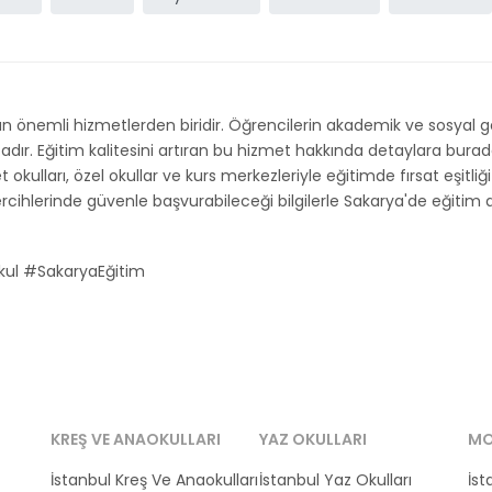
n önemli hizmetlerden biridir. Öğrencilerin akademik ve sosyal 
 Eğitim kalitesini artıran bu hizmet hakkında detaylara buradan u
t okulları, özel okullar ve kurs merkezleriyle eğitimde fırsat eşitliğ
ihlerinde güvenle başvurabileceği bilgilerle Sakarya'de eğitim artı
ul #SakaryaEğitim
KREŞ VE ANAOKULLARI
YAZ OKULLARI
MO
İstanbul Kreş Ve Anaokulları
İstanbul Yaz Okulları
İst