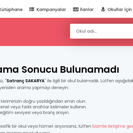
Kütüphane
Kampanyalar
İlanlar
Okullar İçin
ama Sonucu Bulunamadı
z, "
Satranç SAKARYA
" ile ilgili bir okul bulamadık. Lütfen aşağıda
 yeniden arama yapmayı deneyin:
teriminizin doğru yazıldığından emin olun.
nel veya farklı anahtar kelimeler kullanın.
bir eğitim seviyesi veya branş arayın.
esifik bir okul veya hizmet arıyorsanız, lütfen
bizimle iletişime ge