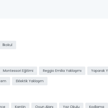
ı
İlkokul
Montessori Eğitimi
Reggio Emilia Yaklaşımı
Yaparak 
stem
Eklektik Yaklaşım
izce
Kantin
Oyun Alanı
Yaz Okulu
Kodlama