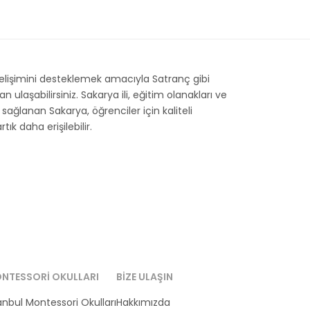
gelişimini desteklemek amacıyla Satranç gibi
laşabilirsiniz. Sakarya ili, eğitim olanakları ve
i sağlanan Sakarya, öğrenciler için kaliteli
k daha erişilebilir.
NTESSORI OKULLARI
BIZE ULAŞIN
anbul Montessori Okulları
Hakkımızda