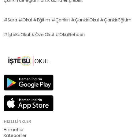
Çankiri'de eğitim artık daha erişilebilir.
#Sera #Okul #Eğitim #Çankiri #ÇankiriOkul #ÇankiriEğitim
#İşteBuOkul #ÖzelOkul #OkulRehberi
HIZLI LINKLER
Hizmetler
Kategoriler