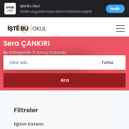
İşte Bu Okul
İndir
Mobil uygulamada daha fazlasını keşfet
Sera ÇANKIRI
Bu Kategoride 0 sonuç bulundu
Filtreler
Eğitim Sistemi