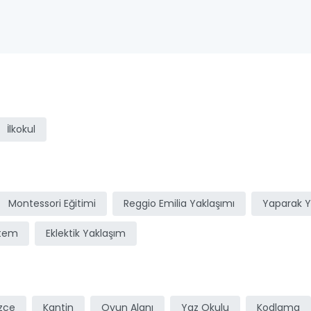
ı
İlkokul
Montessori Eğitimi
Reggio Emilia Yaklaşımı
Yaparak 
stem
Eklektik Yaklaşım
izce
Kantin
Oyun Alanı
Yaz Okulu
Kodlama