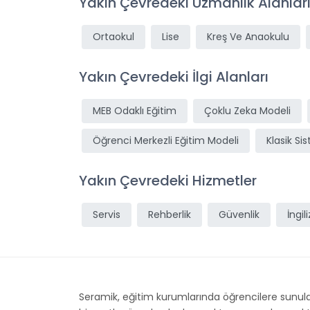
Yakın Çevredeki Uzmanlık Alanlar
Ortaokul
Lise
Kreş Ve Anaokulu
Yakın Çevredeki İlgi Alanları
MEB Odaklı Eğitim
Çoklu Zeka Modeli
Öğrenci Merkezli Eğitim Modeli
Klasik Si
Yakın Çevredeki Hizmetler
Servis
Rehberlik
Güvenlik
İngil
Seramik, eğitim kurumlarında öğrencilere sunula