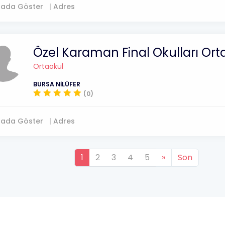
tada Göster
Adres
Özel Karaman Final Okulları Ort
Ortaokul
BURSA NİLÜFER
(0)
tada Göster
Adres
1
2
3
4
5
»
Son