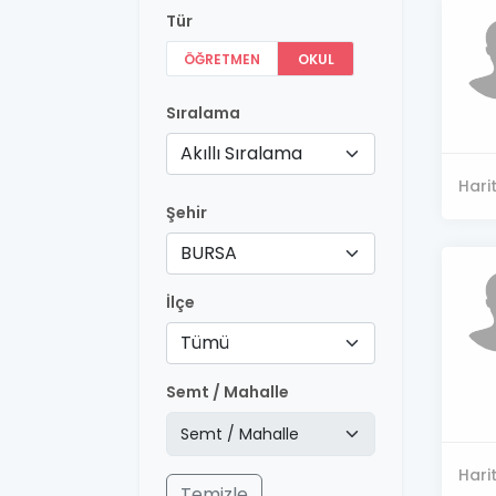
Tür
ÖĞRETMEN
OKUL
Sıralama
Akıllı Sıralama
Hari
Şehir
BURSA
İlçe
Tümü
Semt / Mahalle
Hari
Temizle