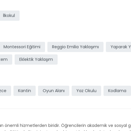
ı
İlkokul
Montessori Eğitimi
Reggio Emilia Yaklaşımı
Yaparak 
stem
Eklektik Yaklaşım
izce
Kantin
Oyun Alanı
Yaz Okulu
Kodlama
n önemli hizmetlerden biridir. Öğrencilerin akademik ve sosyal 