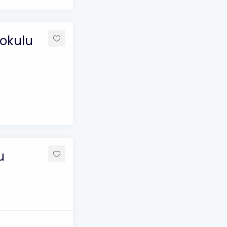
aokulu
u